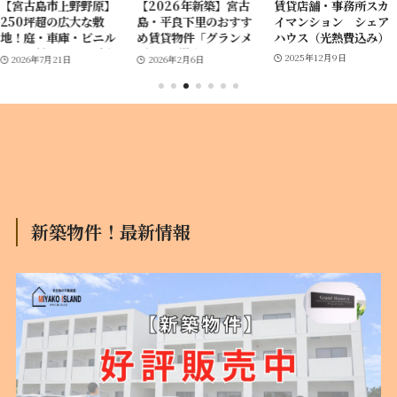
【宮古島市上野野原】
【2026年新築】宮古
賃貸店舗・事務所スカ
250坪超の広大な敷
島・平良下里のおすす
イマンション シェア
地！庭・車庫・ビニル
め賃貸物件「グランメ
ハウス（光熱費込み）
ハウス付き5LDK平家
ゾンS」徹底ガイド！
2025年12月9日
2026年7月21日
2026年2月6日
住宅｜自分好みにリフ
ォームできる希少物件
新築物件！最新情報