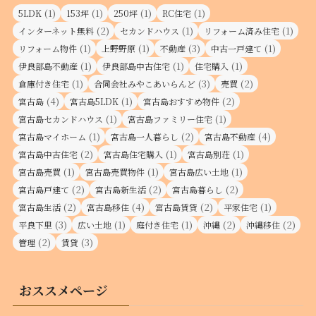
(1)
(1)
(1)
(1)
5LDK
153坪
250坪
RC住宅
(2)
(1)
(1)
インターネット無料
セカンドハウス
リフォーム済み住宅
(1)
(1)
(3)
(1)
リフォーム物件
上野野原
不動産
中古一戸建て
(1)
(1)
(1)
伊良部島不動産
伊良部島中古住宅
住宅購入
(1)
(3)
(2)
倉庫付き住宅
合同会社みやこあいらんど
売買
(4)
(1)
(2)
宮古島
宮古島5LDK
宮古島おすすめ物件
(1)
(1)
宮古島セカンドハウス
宮古島ファミリー住宅
(1)
(2)
(4)
宮古島マイホーム
宮古島一人暮らし
宮古島不動産
(2)
(1)
(1)
宮古島中古住宅
宮古島住宅購入
宮古島別荘
(1)
(1)
(1)
宮古島売買
宮古島売買物件
宮古島広い土地
(2)
(2)
(2)
宮古島戸建て
宮古島新生活
宮古島暮らし
(2)
(4)
(2)
(1)
宮古島生活
宮古島移住
宮古島賃貸
平家住宅
(3)
(1)
(1)
(2)
(2)
平良下里
広い土地
庭付き住宅
沖縄
沖縄移住
(2)
(3)
管理
賃貸
おススメページ