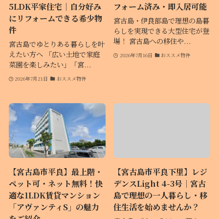
5LDK平家住宅｜自分好み
フォーム済み・即入居可能
にリフォームできる希少物
宮古島・伊良部島で理想の島暮
件
らしを実現できる大型住宅が登
場！ 宮古島への移住や...
宮古島でゆとりある暮らしを叶
えたい方へ 「広い土地で家庭
2026年7月16日
おススメ物件
菜園を楽しみたい」「宮...
2026年7月21日
おススメ物件
【宮古島市平良】最上階・
【宮古島市平良下里】レジ
ペット可・ネット無料！快
デンスLight 4-3号｜宮古
適な1LDK賃貸マンション
島で理想の一人暮らし・移
「アヴァンティS」の魅力
住生活を始めませんか？
をご紹介