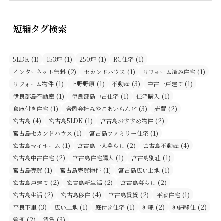
記
事
短縮タグ検索
検
索
(1)
(1)
(1)
(1)
5LDK
153坪
250坪
RC住宅
(2)
(1)
(1)
インターネット無料
セカンドハウス
リフォーム済み住宅
(1)
(1)
(3)
(1)
リフォーム物件
上野野原
不動産
中古一戸建て
(1)
(1)
(1)
伊良部島不動産
伊良部島中古住宅
住宅購入
(1)
(3)
(2)
倉庫付き住宅
合同会社みやこあいらんど
売買
(4)
(1)
(2)
宮古島
宮古島5LDK
宮古島おすすめ物件
(1)
(1)
宮古島セカンドハウス
宮古島ファミリー住宅
(1)
(2)
(4)
宮古島マイホーム
宮古島一人暮らし
宮古島不動産
(2)
(1)
(1)
宮古島中古住宅
宮古島住宅購入
宮古島別荘
(1)
(1)
(1)
宮古島売買
宮古島売買物件
宮古島広い土地
(2)
(2)
(2)
宮古島戸建て
宮古島新生活
宮古島暮らし
(2)
(4)
(2)
(1)
宮古島生活
宮古島移住
宮古島賃貸
平家住宅
(3)
(1)
(1)
(2)
(2)
平良下里
広い土地
庭付き住宅
沖縄
沖縄移住
(2)
(3)
管理
賃貸