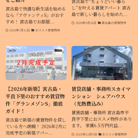
宮古島で“ちょうどいい暮ら
し”を叶える賃貸アパート 宮古
宮古島で快適な新生活を始める
島で新しい暮らしを始めた...
なら「アヴァンティS」がおす
すめ！ 宮古島でお部屋...
2026年5月16日
宮古島の賃貸物件
2026年7月11日
おススメ賃貸物件
【2026年新築】宮古島・
賃貸店舗・事務所スカイマ
平良下里のおすすめ賃貸物
ンション シェアハウス
件「グランメゾンS」徹底
（光熱費込み）
ガイド！
賃貸店舗・事務所 宮古島市平
良字下里におススメ物件があり
宮古島で新築の賃貸物件を探し
ます。 家賃6.5万円共益...
ている方へ朗報！ 2026年2月に
完成予定の新築アパー...
2025年12月9日
おススメ賃貸物件