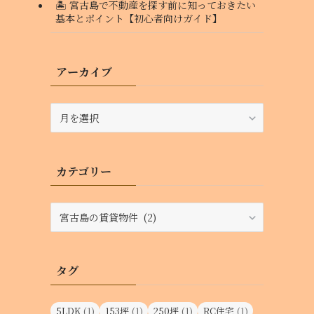
🏝️ 宮古島で不動産を探す前に知っておきたい
基本とポイント【初心者向けガイド】
アーカイブ
ア
ー
カ
イ
カテゴリー
ブ
カ
テ
ゴ
リ
タグ
ー
5LDK
(1)
153坪
(1)
250坪
(1)
RC住宅
(1)