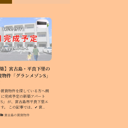
新築】宮古島・平良下里の
貸物件「グランメゾンS」
！
の賃貸物件を探している方へ朗
年2月に完成予定の新築アパート
S」 が、宮古島市平良下里エ
。 この記事では、✔ 宮...
宮古島の賃貸物件