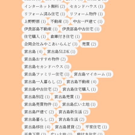
インターネット無料
(2)
セカンドハウス
(1)
リフォーム済み住宅
(1)
リフォーム物件
(1)
上野野原
(1)
不動産
(3)
中古一戸建て
(1)
伊良部島不動産
(1)
伊良部島中古住宅
(1)
住宅購入
(1)
倉庫付き住宅
(1)
合同会社みやこあいらんど
(3)
売買
(2)
宮古島
(4)
宮古島5LDK
(1)
宮古島おすすめ物件
(2)
宮古島セカンドハウス
(1)
宮古島ファミリー住宅
(1)
宮古島マイホーム
(1)
宮古島一人暮らし
(2)
宮古島不動産
(4)
宮古島中古住宅
(2)
宮古島住宅購入
(1)
宮古島別荘
(1)
宮古島売買
(1)
宮古島売買物件
(1)
宮古島広い土地
(1)
宮古島戸建て
(2)
宮古島新生活
(2)
宮古島暮らし
(2)
宮古島生活
(2)
宮古島移住
(4)
宮古島賃貸
(2)
平家住宅
(1)
平良下里
(3)
広い土地
(1)
庭付き住宅
(1)