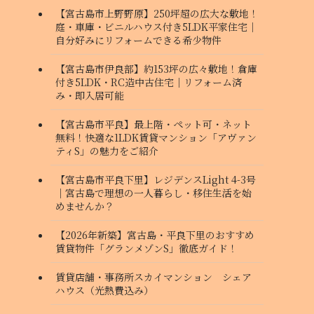
【宮古島市上野野原】250坪超の広大な敷地！
庭・車庫・ビニルハウス付き5LDK平家住宅｜
自分好みにリフォームできる希少物件
【宮古島市伊良部】約153坪の広々敷地！倉庫
付き5LDK・RC造中古住宅｜リフォーム済
み・即入居可能
【宮古島市平良】最上階・ペット可・ネット
無料！快適な1LDK賃貸マンション「アヴァン
ティS」の魅力をご紹介
【宮古島市平良下里】レジデンスLight 4-3号
｜宮古島で理想の一人暮らし・移住生活を始
めませんか？
【2026年新築】宮古島・平良下里のおすすめ
賃貸物件「グランメゾンS」徹底ガイド！
賃貸店舗・事務所スカイマンション シェア
ハウス（光熱費込み）