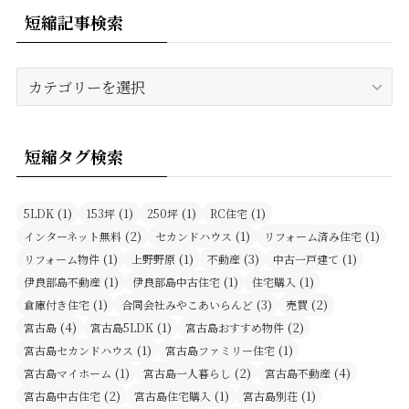
短縮記事検索
短
縮
記
事
短縮タグ検索
検
索
(1)
(1)
(1)
(1)
5LDK
153坪
250坪
RC住宅
(2)
(1)
(1)
インターネット無料
セカンドハウス
リフォーム済み住宅
(1)
(1)
(3)
(1)
リフォーム物件
上野野原
不動産
中古一戸建て
(1)
(1)
(1)
伊良部島不動産
伊良部島中古住宅
住宅購入
(1)
(3)
(2)
倉庫付き住宅
合同会社みやこあいらんど
売買
(4)
(1)
(2)
宮古島
宮古島5LDK
宮古島おすすめ物件
(1)
(1)
宮古島セカンドハウス
宮古島ファミリー住宅
(1)
(2)
(4)
宮古島マイホーム
宮古島一人暮らし
宮古島不動産
(2)
(1)
(1)
宮古島中古住宅
宮古島住宅購入
宮古島別荘