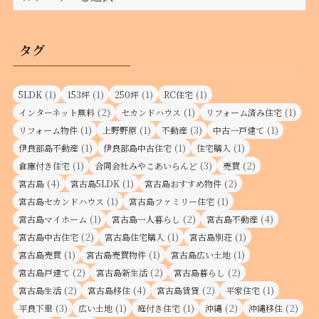
テ
ゴ
リ
タグ
ー
(1)
(1)
(1)
(1)
5LDK
153坪
250坪
RC住宅
(2)
(1)
(1)
インターネット無料
セカンドハウス
リフォーム済み住宅
(1)
(1)
(3)
(1)
リフォーム物件
上野野原
不動産
中古一戸建て
(1)
(1)
(1)
伊良部島不動産
伊良部島中古住宅
住宅購入
(1)
(3)
(2)
倉庫付き住宅
合同会社みやこあいらんど
売買
(4)
(1)
(2)
宮古島
宮古島5LDK
宮古島おすすめ物件
(1)
(1)
宮古島セカンドハウス
宮古島ファミリー住宅
(1)
(2)
(4)
宮古島マイホーム
宮古島一人暮らし
宮古島不動産
(2)
(1)
(1)
宮古島中古住宅
宮古島住宅購入
宮古島別荘
(1)
(1)
(1)
宮古島売買
宮古島売買物件
宮古島広い土地
(2)
(2)
(2)
宮古島戸建て
宮古島新生活
宮古島暮らし
(2)
(4)
(2)
(1)
宮古島生活
宮古島移住
宮古島賃貸
平家住宅
(3)
(1)
(1)
(2)
(2)
平良下里
広い土地
庭付き住宅
沖縄
沖縄移住