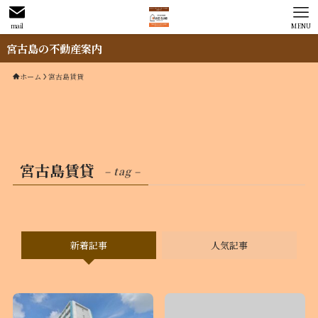
mail
MENU
古島の不動産案内
ホーム
宮古島賃貸
宮古島賃貸
– tag –
新着記事
人気記事