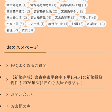
(1)
(1)
(1)
宮古島売買
宮古島売買物件
宮古島広い土地
(2)
(2)
(2)
宮古島戸建て
宮古島新生活
宮古島暮らし
(2)
(4)
(2)
(1)
宮古島生活
宮古島移住
宮古島賃貸
平家住宅
(3)
(1)
(1)
(2)
(2)
平良下里
広い土地
庭付き住宅
沖縄
沖縄移住
(2)
(3)
管理
賃貸
おススメページ
FAQよくあるご質問
【新築完成】宮古島市平良字下里1641-1に新築賃貸
物件！2026年3月1日から入居できます！
お問い合わせ
お客様の声